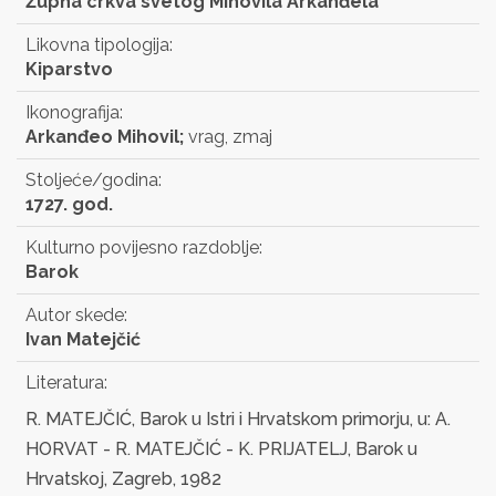
Župna crkva svetog Mihovila Arkanđela
Likovna tipologija:
Kiparstvo
Ikonografija:
Arkanđeo Mihovil;
vrag, zmaj
Stoljeće/godina:
1727. god.
Kulturno povijesno razdoblje:
Barok
Autor skede:
Ivan Matejčić
Literatura:
R. MATEJČIĆ, Barok u Istri i Hrvatskom primorju, u: A.
HORVAT - R. MATEJČIĆ - K. PRIJATELJ, Barok u
Hrvatskoj, Zagreb, 1982