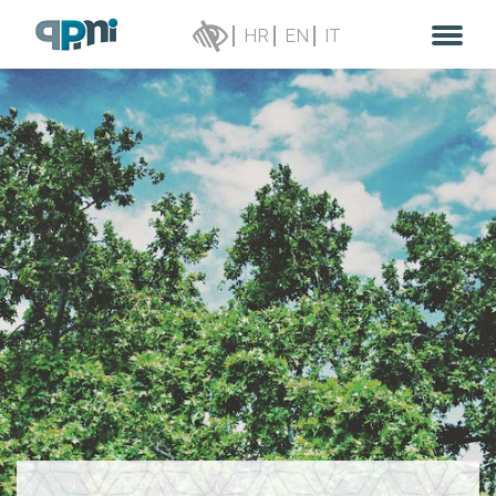
HR
EN
IT