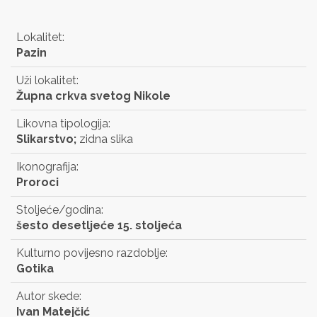
Lokalitet:
Pazin
Uži lokalitet:
Župna crkva svetog Nikole
Likovna tipologija:
Slikarstvo;
zidna slika
Ikonografija:
Proroci
Stoljeće/godina:
šesto desetljeće 15. stoljeća
Kulturno povijesno razdoblje:
Gotika
Autor skede:
Ivan Matejčić