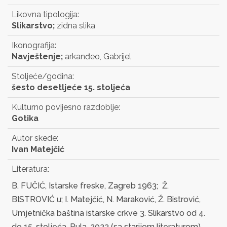
Likovna tipologija:
Slikarstvo;
zidna slika
Ikonografija:
Navještenje;
arkanđeo, Gabrijel
Stoljeće/godina:
šesto desetljeće 15. stoljeća
Kulturno povijesno razdoblje:
Gotika
Autor skede:
Ivan Matejčić
Literatura:
B. FUČIĆ, Istarske freske, Zagreb 1963; Ž.
BISTROVIĆ u; I. Matejčić, N. Maraković, Ž. Bistrović,
Umjetnička baština istarske crkve 3. Slikarstvo od 4.
do 15. stoljeća, Pula, 2023 (sa starijom literaturom).