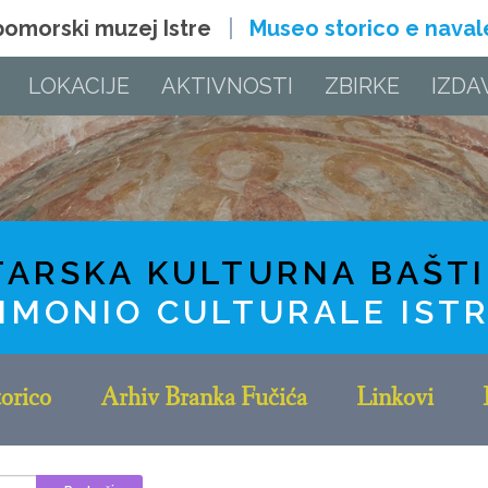
 pomorski muzej Istre
Museo storico e navale 
LOKACIJE
AKTIVNOSTI
ZBIRKE
IZDA
TARSKA KULTURNA BAŠT
IMONIO CULTURALE IST
orico
Arhiv Branka Fučića
Linkovi