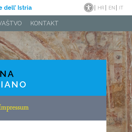
dell’ Istria
HR
EN
IT
VAŠTVO
KONTAKT
INA
RIANO
Impressum