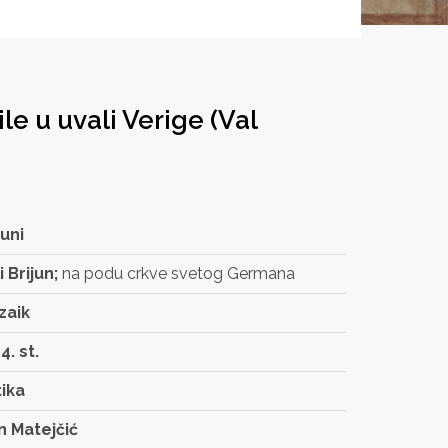
le u uvali Verige (Val
juni
i Brijun;
na podu crkve svetog Germana
zaik
 4. st.
ika
n Matejčić