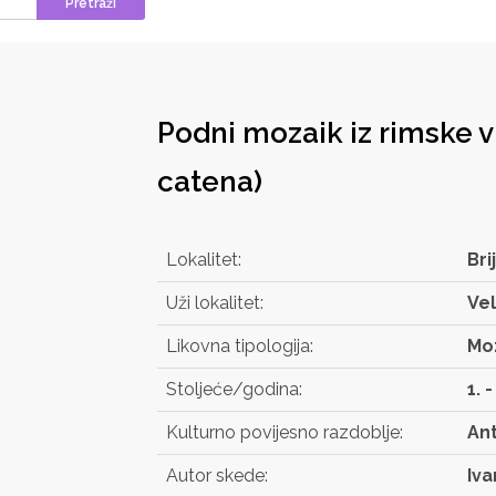
Pretraži
Podni mozaik iz rimske vi
catena)
Lokalitet:
Bri
Uži lokalitet:
Vel
Likovna tipologija:
Mo
Stoljeće/godina:
1. -
Kulturno povijesno razdoblje:
Ant
Autor skede:
Iva