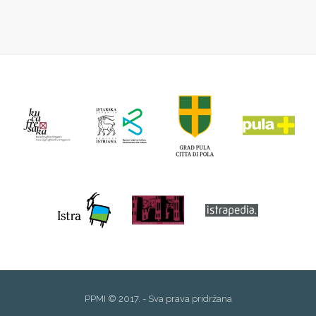
PPMI © 2017. - Sva prava pridržana