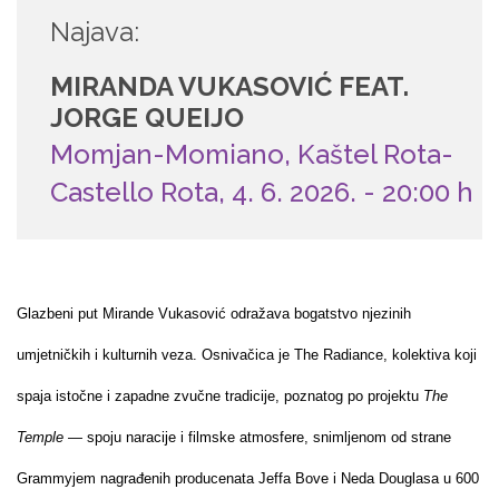
Najava:
MIRANDA VUKASOVIĆ FEAT.
JORGE QUEIJO
Momjan-Momiano, Kaštel Rota-
Castello Rota, 4. 6. 2026. - 20:00 h
Glazbeni put Mirande Vukasović odražava bogatstvo njezinih
umjetničkih i kulturnih veza. Osnivačica je The Radiance, kolektiva koji
spaja istočne i zapadne zvučne tradicije, poznatog po projektu
The
Temple
— spoju naracije i filmske atmosfere, snimljenom od strane
Grammyjem nagrađenih producenata Jeffa Bove i Neda Douglasa u 600