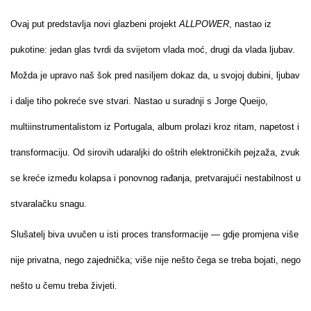
Ovaj put predstavlja novi glazbeni projekt
ALLPOWER
, nastao iz
pukotine: jedan glas tvrdi da svijetom vlada moć, drugi da vlada ljubav.
Možda je upravo naš šok pred nasiljem dokaz da, u svojoj dubini, ljubav
i dalje tiho pokreće sve stvari. Nastao u suradnji s Jorge Queijo,
multiinstrumentalistom iz Portugala, album prolazi kroz ritam, napetost i
transformaciju. Od sirovih udaraljki do oštrih elektroničkih pejzaža, zvuk
se kreće između kolapsa i ponovnog rađanja, pretvarajući nestabilnost u
stvaralačku snagu.
Slušatelj biva uvučen u isti proces transformacije — gdje promjena više
nije privatna, nego zajednička; više nije nešto čega se treba bojati, nego
nešto u čemu treba živjeti.