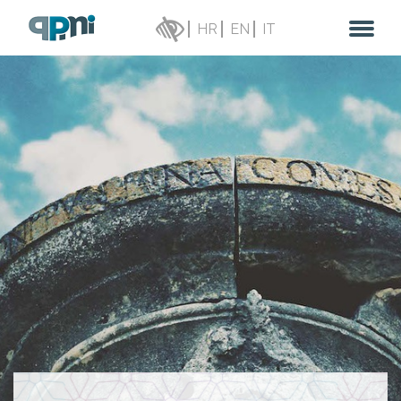
HR
EN
IT