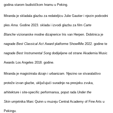
godina starom budističkom hramu u Peking.
Miranda je skladala glazbu za redateljicu Julie Gautier i njezin podvodni
ples
Ama
. Godine 2023. sklada i izvodi glazbu za film
Carte
Blanche
vizionarske modne dizajnerice Iris van Herpen. Dobitnica je
nagrade
Best Classical Act Award
platforme Show4Me 2022. godine te
nagrade
Best Instrumental Song
dodijeljene od strane Akademia Music
Awards Los Angeles 2018. godine.
Miranda je magistrirala dizajn i urbanizam. Njezino se stvaralaštvo
proteže izvan glazbe, uključujući suradnje na presjeku zvuka,
arhitekture i site-specific performansa, poput rada
Under the
Skin
umjetnika Marc Quinn u muzeju Central Academy of Fine Arts u
Pekingu.