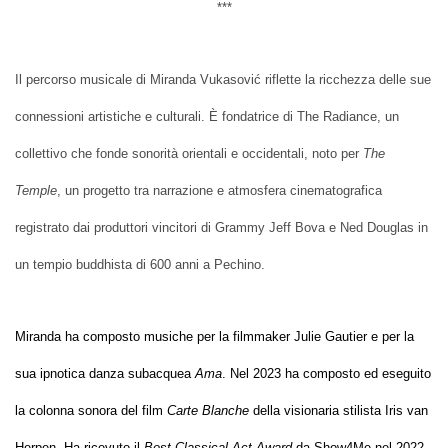
***
Il percorso musicale di Miranda Vukasović riflette la ricchezza delle sue
connessioni artistiche e culturali. È fondatrice di The Radiance, un
collettivo che fonde sonorità orientali e occidentali, noto per
The
Temple
, un progetto tra narrazione e atmosfera cinematografica
registrato dai produttori vincitori di Grammy Jeff Bova e Ned Douglas in
un tempio buddhista di 600 anni a Pechino.
Miranda ha composto musiche per la filmmaker Julie Gautier e per la
sua ipnotica danza subacquea
Ama
. Nel 2023 ha composto ed eseguito
la colonna sonora del film
Carte Blanche
della visionaria stilista Iris van
Herpen. Ha ricevuto il
Best Classical Act Award
da Show4Me nel 2022