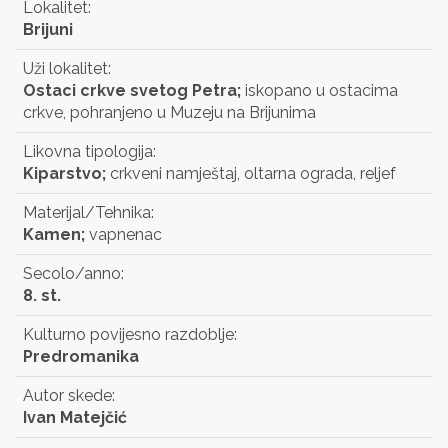
Lokalitet:
Brijuni
Uži lokalitet:
Ostaci crkve svetog Petra;
iskopano u ostacima
crkve, pohranjeno u Muzeju na Brijunima
Likovna tipologija:
Kiparstvo;
crkveni namještaj, oltarna ograda, reljef
Materijal/Tehnika:
Kamen;
vapnenac
Secolo/anno:
8. st.
Kulturno povijesno razdoblje:
Predromanika
Autor skede:
Ivan Matejčić