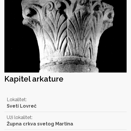
Kapitel arkature
Lokalitet:
Sveti Lovreč
Uži lokalitet:
Župna crkva svetog Martina