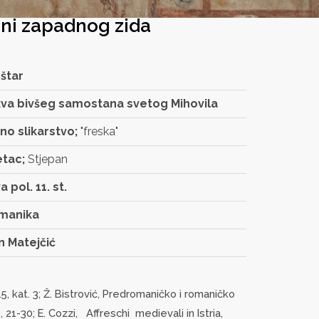
rani zapadnog zida
štar
va bivšeg samostana svetog Mihovila
no slikarstvo;
"freska"
etac;
Stjepan
a pol. 11. st.
manika
n Matejčić
15, kat. 3; Ž. Bistrović, Predromaničko i romaničko
, 21-30; E. Cozzi, Affreschi medievali in Istria,