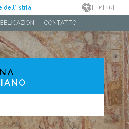
dell’ Istria
HR
EN
IT
BBLICAZIONI
CONTATTO
INA
RIANO