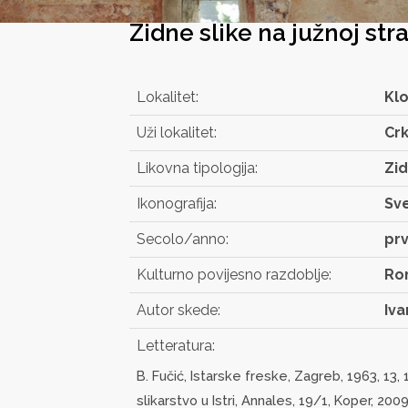
Zidne slike na južnoj st
Lokalitet:
Klo
Uži lokalitet:
Crk
Likovna tipologija:
Zid
Ikonografija:
Sv
Secolo/anno:
prv
Kulturno povijesno razdoblje:
Ro
Autor skede:
Iva
Letteratura:
B. Fučić, Istarske freske, Zagreb, 1963, 13, 
slikarstvo u Istri, Annales, 19/1, Koper, 2009