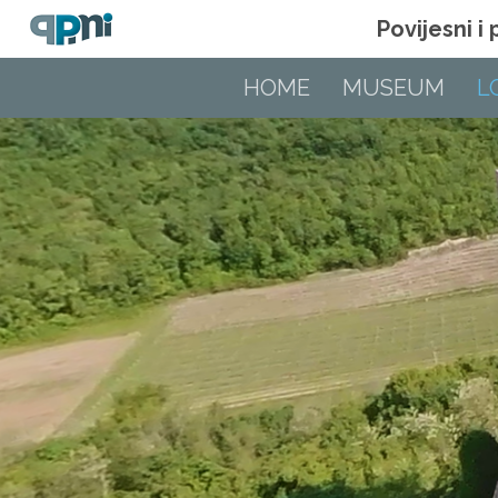
Povijesni i
HOME
MUSEUM
L