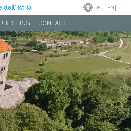
dell’ Istria
HR
EN
IT
UBLISHING
CONTACT