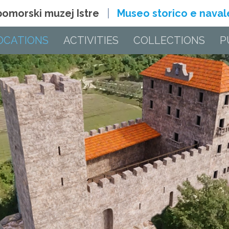
 pomorski muzej Istre
Museo storico e navale 
OCATIONS
ACTIVITIES
COLLECTIONS
P