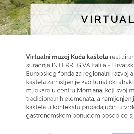
VIRTUA
Virtualni muzej Kuća kaštela
realizir
suradnje INTERREG VA Italija – Hrvatska
Europskog fonda za regionalni razvoj a 
kaštela zamišljen je kao turistički atra
mljekare u centru Momjana, koji svojim 
tradicionalnih elemenata, a namijenjen j
kaštela u kontekstu pripadajućih utvr
gastronomskom ponudom posebice sjeve