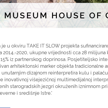
L MUSEUM HOUSE OF 
an je u okviru TAKE IT SLOW projekta sufinanci
 2014.-2020, ukupne vrijednosti cca 28 milijuna 
15% iz partnerskog doprinosa. Posjetiteljsko inter
ktivan arhitektonski marker objekta tradicionalne 
unutarnjim dizajnom reinterpretira kulu i palaču
e inovativnoj višejezičnoj multimedijalnoj interpre
đenih starogradskih jezgri okruženih iznimnom 
rne i središnje Istre.'