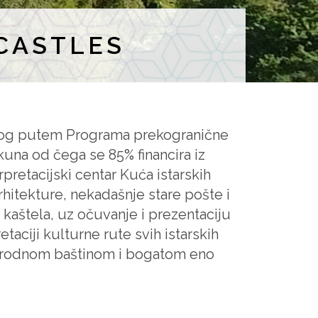
CASTLES
ranog putem Programa prekogranične
kuna od čega se 85% financira iz
pretacijski centar Kuća istarskih
arhitekture, nekadašnje stare pošte i
 kaštela, uz očuvanje i prezentaciju
taciji kulturne rute svih istarskih
prirodnom baštinom i bogatom eno