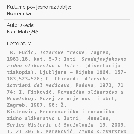
Kulturno povijesno razdoblje:
Romanika
Autor skede:
Ivan Matejčić
Letteratura:
B. Fučić,
Istarske freske
, Zagreb,
1963.16, kat. 5-7; Isti,
Srednjovjekovno
zidno slikarstvo u Istri
, (disertacija-
tiskopis), Ljubljana – Rijeka 1964. 157-
183,523-528; G. Ghirardi,
Afreschi
istriani del medioevo
, Padova, 1972, 71-
74; I. Fisković,
Romaničko slikarstvo u
Hrvatskoj
, Muzej za umjetnost i obrt,
Zagreb, 1987, 96; Ž.
Bistrović, Predromaničko i romaničko
zidno slikarstvo u Istri,
Annales,
Series Historia et Sociologia
, 19, 2009.
1, 21-30; N. Maraković,
Zidno slikarstvo