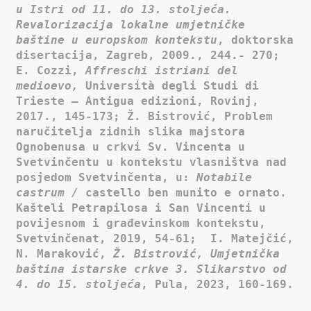
u Istri od 11. do 13. stoljeća.
Revalorizacija lokalne umjetničke
baštine u europskom kontekstu
, doktorska
disertacija, Zagreb, 2009., 244.- 270;
E. Cozzi,
Affreschi istriani del
medioevo,
Università degli Studi di
Trieste – Antigua edizioni, Rovinj,
2017.,
145-173; Ž. Bistrović, Problem
naručitelja zidnih slika majstora
Ognobenusa u crkvi Sv. Vincenta u
Svetvinčentu u kontekstu vlasništva nad
posjedom Svetvinčenta, u:
Notabile
castrum /
castello ben munito e ornato.
Kašteli Petrapilosa i San Vincenti u
povijesnom i građevinskom kontekstu,
Svetvinčenat, 2019, 54-61; I. Matejčić,
N. Maraković,
Ž. Bistrović, Umjetnička
baština istarske crkve 3. Slikarstvo od
4. do 15. stoljeća
, Pula, 2023, 160-169.