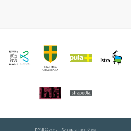
PPMI © 2017. - Sva prava pridržana