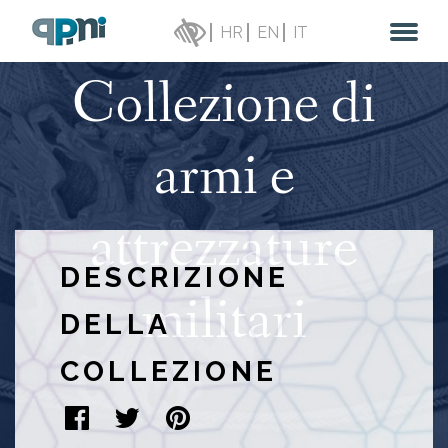
HR
EN
IT
Collezione di
armi e
attrezzature
DESCRIZIONE
militari
DELLA
COLLEZIONE