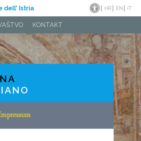
dell’ Istria
HR
EN
IT
VAŠTVO
KONTAKT
INA
RIANO
Impressum