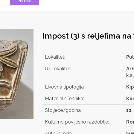
Pretraži
Impost (3) s reljefima na 
Lokalitet:
Pul
Uži lokalitet:
Arh
kla
Likovna tipologija:
Kip
Materijal/Tehnika:
Ka
Stoljeće/godina:
12. 
Kulturno povijesno razdoblje:
Ro
Autor skede:
Iva