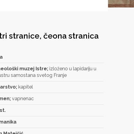
tri stranice, čeona stranica
a
eološki muzej Istre;
izloženo u lapidariju u
ustru samostana svetog Franje
arstvo;
kapitel
men;
vapnenac
st.
manika
n Matejčić