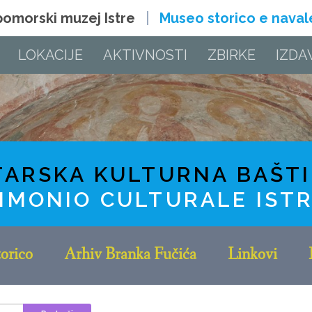
 pomorski muzej Istre
Museo storico e navale 
LOKACIJE
AKTIVNOSTI
ZBIRKE
IZDA
TARSKA KULTURNA BAŠT
IMONIO CULTURALE IST
orico
Arhiv Branka Fučića
Linkovi