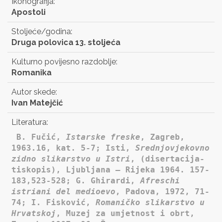
Ikonografija:
Apostoli
Stoljeće/godina:
Druga polovica 13. stoljeća
Kulturno povijesno razdoblje:
Romanika
Autor skede:
Ivan Matejčić
Literatura:
B. Fučić,
Istarske freske
, Zagreb,
1963.16, kat. 5-7; Isti,
Srednjovjekovno
zidno slikarstvo u Istri
, (disertacija-
tiskopis), Ljubljana – Rijeka 1964. 157-
183,523-528; G. Ghirardi,
Afreschi
istriani del medioevo
, Padova, 1972, 71-
74; I. Fisković,
Romaničko slikarstvo u
Hrvatskoj
, Muzej za umjetnost i obrt,