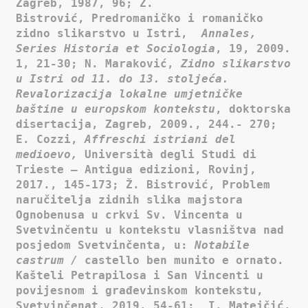
Zagreb, 1987, 96; Ž.
Bistrović, Predromaničko i romaničko
zidno slikarstvo u Istri,
Annales,
Series Historia et Sociologia
, 19, 2009.
1, 21-30; N. Maraković,
Zidno slikarstvo
u Istri od 11. do 13. stoljeća.
Revalorizacija lokalne umjetničke
baštine u europskom kontekstu
, doktorska
disertacija, Zagreb, 2009., 244.- 270;
E. Cozzi,
Affreschi istriani del
medioevo,
Università degli Studi di
Trieste – Antigua edizioni, Rovinj,
2017.,
145-173; Ž. Bistrović, Problem
naručitelja zidnih slika majstora
Ognobenusa u crkvi Sv. Vincenta u
Svetvinčentu u kontekstu vlasništva nad
posjedom Svetvinčenta, u:
Notabile
castrum /
castello ben munito e ornato.
Kašteli Petrapilosa i San Vincenti u
povijesnom i građevinskom kontekstu,
Svetvinčenat, 2019, 54-61; I. Matejčić,