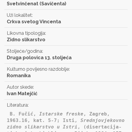
Svetvinčenat (Savičenta)
Uži lokalitet:
Crkva svetog Vincenta
Likovna tipologija:
Zidno slikarstvo
Stoljeće/godina:
Druga polovica 13. stoljeća
Kulturno povijesno razdoblje:
Romanika
Autor skede:
Ivan Matejčić
Literatura:
B. Fučić,
Istarske freske
, Zagreb,
1963.16, kat. 5-7; Isti,
Srednjovjekovno
zidno slikarstvo u Istri
, (disertacija-