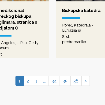
nedikcional
Biskupska katedra
rečkog biskupa
ilmara, stranica s
Poreč, Katedrala -
cijalom O
Eufrazijana
8. st.
predromanika
 Angeles, J. Paul Getty
seum
t.
dromanika - romanika
1
2
3
...
34
35
36
>