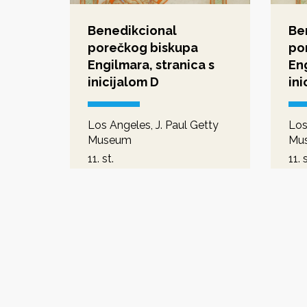
Benedikcional
Be
porečkog biskupa
po
Engilmara, stranica s
Eng
inicijalom D
ini
Los Angeles, J. Paul Getty
Los
Museum
Mu
11. st.
11. s
predromanika - romanika
pre