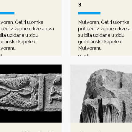
3
voran, Četiri ulomka
Mutvoran, Četiri ulomka
ječu iz župne crkve a dva
potječu iz župne crkve a
bila uzidana u zidu
su bila uzidana u zidu
bljanske kapele u
grobljanske kapele u
voranu
Mutvoranu
t.
11. st.
anika
romanika