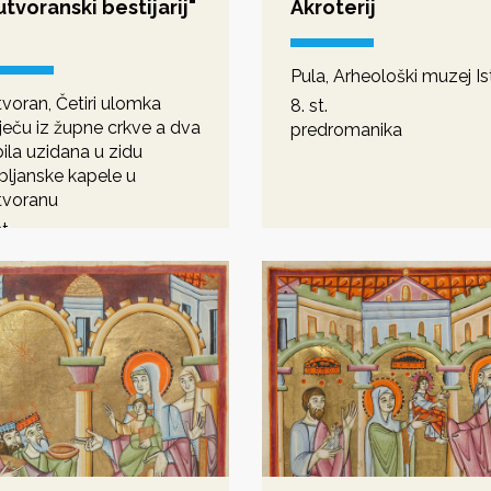
tvoranski bestijarij"
Akroterij
Pula, Arheološki muzej Is
voran, Četiri ulomka
8. st.
ječu iz župne crkve a dva
predromanika
bila uzidana u zidu
bljanske kapele u
voranu
t.
anika