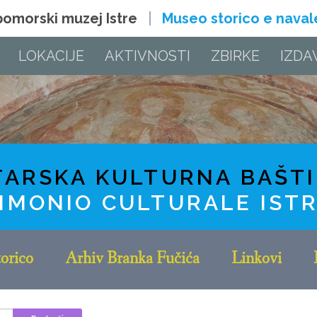
 pomorski muzej Istre
Museo storico e navale 
LOKACIJE
AKTIVNOSTI
ZBIRKE
IZDA
TARSKA KULTURNA BAŠT
IMONIO CULTURALE IST
orico
Arhiv Branka Fučića
Linkovi