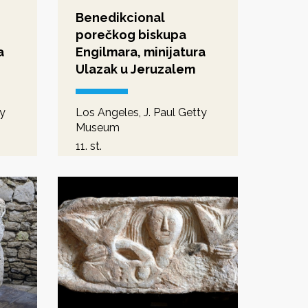
Benedikcional
porečkog biskupa
a
Engilmara, minijatura
Ulazak u Jeruzalem
ty
Los Angeles, J. Paul Getty
Museum
11. st.
a
predromanika - romanika