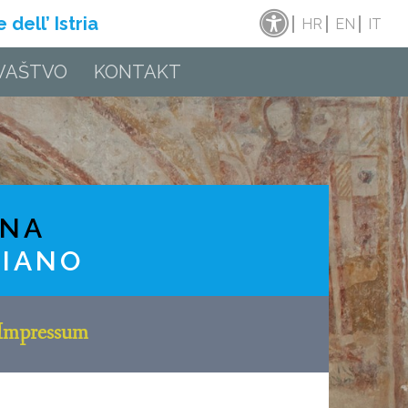
dell’ Istria
HR
EN
IT
VAŠTVO
KONTAKT
INA
RIANO
Impressum