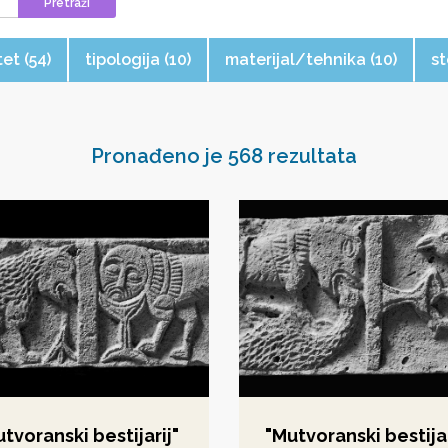
Pretraži
tet (54)
tipologija (10)
materijal/tehnika (10)
st
Pronađeno je 568 rezultata
tvoranski bestijarij"
"Mutvoranski bestijar