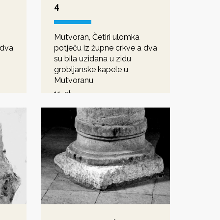
4
Mutvoran, Četiri ulomka
 dva
potječu iz župne crkve a dva
su bila uzidana u zidu
grobljanske kapele u
Mutvoranu
11. st.
romanika