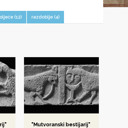
oljeće (12)
razdoblje (4)
ij"
"Mutvoranski bestijarij"