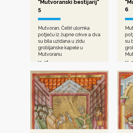
"Mutvoranski bestijarij"
"Mu
5
6
Mutvoran, Četiri ulomka
Mut
potječu iz župne crkve a dva
pot
su bila uzidana u zidu
su 
grobljanske kapele u
gro
Mutvoranu
Mut
11. st.
11. s
romanika
rom