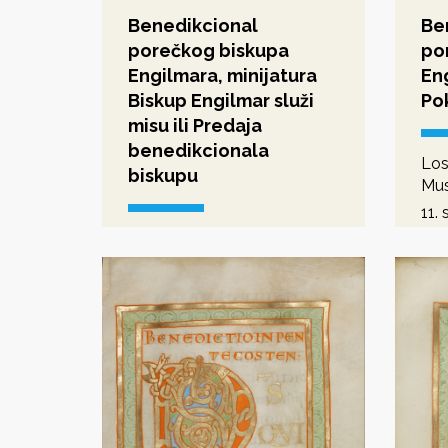
Benedikcional
Be
porečkog biskupa
po
Engilmara, minijatura
Eng
Biskup Engilmar služi
Po
misu ili Predaja
benedikcionala
Los
biskupu
Mu
11. s
pre
Los Angeles, J. Paul Getty
Museum
11. st.
predromanika - romanika