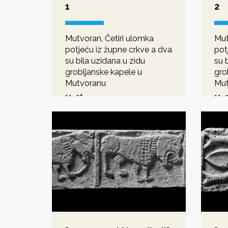
1
2
Mutvoran, Četiri ulomka
Mut
potječu iz župne crkve a dva
pot
su bila uzidana u zidu
su 
grobljanske kapele u
gro
Mutvoranu
Mut
11. st.
11. s
romanika
rom