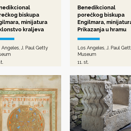
nedikcional
Benedikcional
rečkog biskupa
porečkog biskupa
ilmara, minijatura
Engilmara, minijatur
klonstvo kraljeva
Prikazanja u hramu
 Angeles, J. Paul Getty
Los Angeles, J. Paul Get
seum
Museum
t.
11. st.
dromanika - romanika
predromanika - romanik