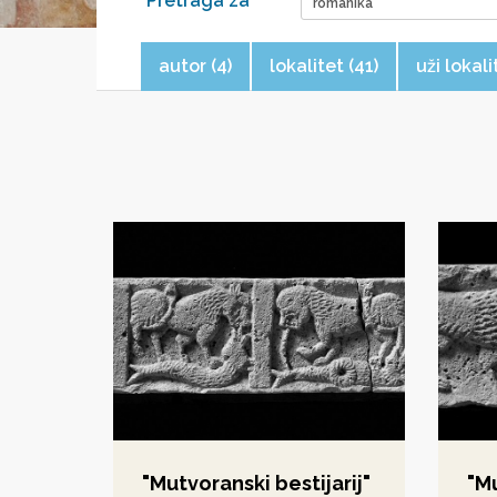
Pretraga za
autor (4)
lokalitet (41)
uži lokali
"Mutvoranski bestijarij"
"Mu