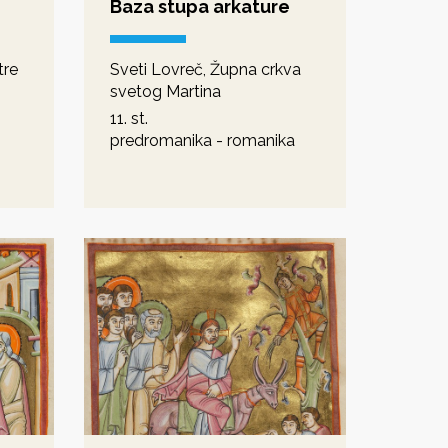
Baza stupa arkature
tre
Sveti Lovreč, Župna crkva
svetog Martina
11. st.
predromanika - romanika